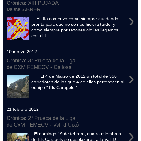
Crónica: XIII PUJADA
MONCABRER
›
El día comenzó como siempre quedando
pronto para que no se nos hiciera tarde, y
como siempre por razones obvias llegamos
con el t...
10 marzo 2012
Crónica: 3ª Prueba de la Liga
de CXM FEMECV - Callosa
›
El 4 de Marzo de 2012 un total de 350
corredores de los que 4 de ellos pertenecen al
equipo " Els Caragols " ...
21 febrero 2012
Crónica: 2ª Prueba de la Liga
de CxM FEMECV - Vall d´Uixó
›
El domingo 19 de febrero, cuatro miembros
de Els Caragols se desplazaron a la Vall D