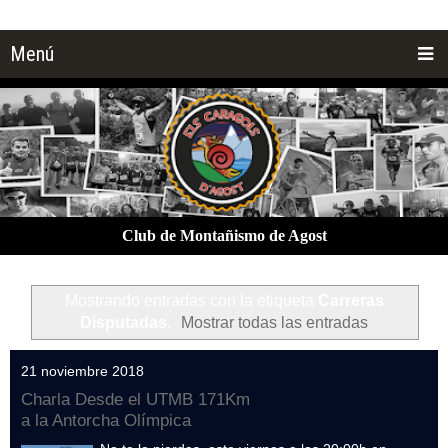
Menú
Club de Montañismo de Agost
Mostrando entradas con la etiqueta
Carreras
Disputadas
.
Mostrar todas las entradas
21 noviembre 2018
Charla Desde el UTMB 171Km
a la Antorcha Olímpica