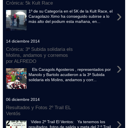
Crónica: 5k Kult Race
›
1º de su Categoría en el 5K de la Kult Race, el
Caragolazo Ximo ha conseguido subirse a lo
más alto del podium esta mañana, en...
14 diciembre 2014
Crónica: 3ª Subida solidaria els
Molins, andamos y corremos
por ALFREDO
›
Els Caragols Agosteros , representados por
Manolo y Bartolo acudieron a la 3ª Subida
solidaria els Molins, andamos y corr...
06 diciembre 2014
Resultados y Fotos 2º Trail EL
Ventós
›
Video 2º Trail El Ventos: Ya tenemos los
resultados, fotos de salida y meta del 2 º Trail