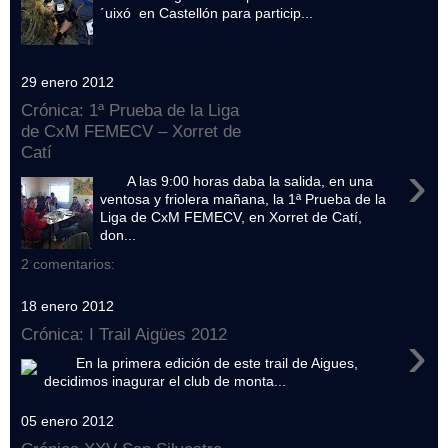
´uixó en Castellón para particip...
29 enero 2012
Crónica: 1ª Prueba de la Liga
de CxM FEMECV – Xorret de
Catí
›
A las 9:00 horas daba la salida, en una
ventosa y friolera mañana, la 1ª Prueba de la
Liga de CxM FEMECV, en Xorret de Catí,
don...
2 comentarios:
18 enero 2012
›
Crónica: I Trail Aigües 2012
En la primera edición de este trail de Aigues,
decidimos inagurar el club de monta...
05 enero 2012