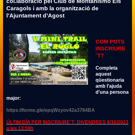
col.laboració pel Club de Montañismo Els
Caragols i amb la organització de
l’Ajuntament d’Agost
COM POTS
INSCRIURE
´T?
Completa
aquest
qüestionaria
amb l'ajuda
d'una persona
major:
https://forms.gle/spqWzyov42a3784BA
ÚLTIM DÍA PER INSCRIURE´T
:
DIVENDRES 6/10/2023
a les 13:59h