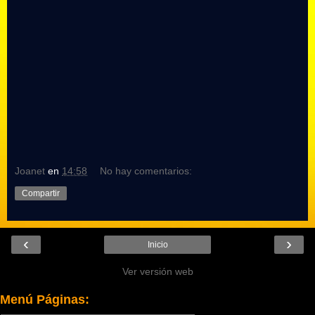
Joanet
en
14:58
No hay comentarios:
Compartir
‹
›
Inicio
Ver versión web
Menú Páginas: