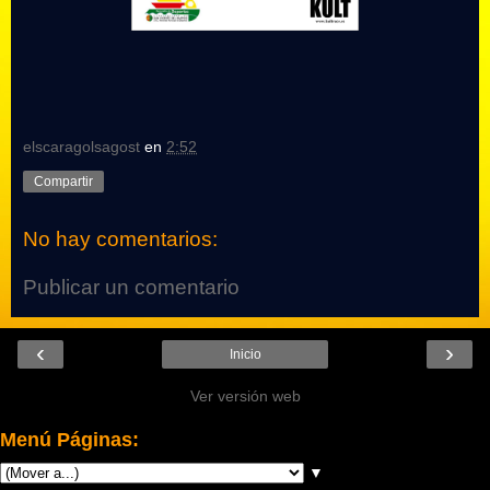
elscaragolsagost
en
2:52
Compartir
No hay comentarios:
Publicar un comentario
‹
›
Inicio
Ver versión web
Menú Páginas:
▼