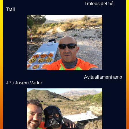
Trofeos del 5é
Trail
Avituallament amb
JP i Joserri Vader