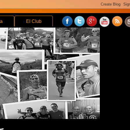
ra
El Club