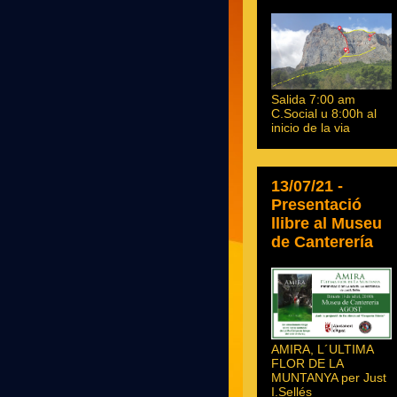
Salida 7:00 am
C.Social u 8:00h al
inicio de la via
13/07/21 -
Presentació
llibre al Museu
de Canterería
AMIRA, L´ULTIMA
FLOR DE LA
MUNTANYA per Just
I.Sellés