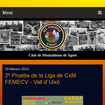
Menú
Club de Montañismo de Agost
10 febrero 2012
2ª Prueba de la Liga de CxM
FEMECV - Vall d´Uixó